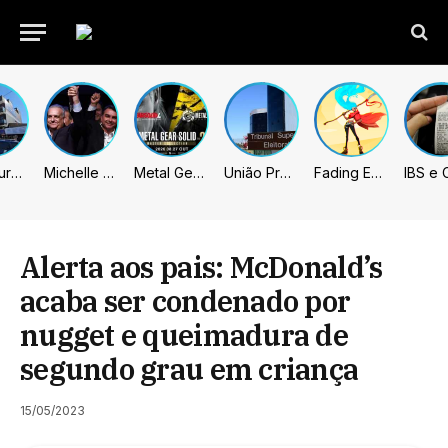
Prefeitura de Sumaré inaugura nova subsede da GCM na Área Cura
Michelle celebra vice de Flávio: “Que chapa possa ser vitoriosa”
Metal Gear Solid: Master Collection 2 terá legendas e menus em portugues
União Progressista e PL terão mais tempo de propaganda eleitoral
Fading Echo – Review
Alerta aos pais: McDonald’s
acaba ser condenado por
nugget e queimadura de
segundo grau em criança
15/05/2023