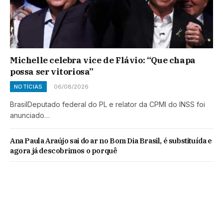
Michelle celebra vice de Flávio: “Que chapa
possa ser vitoriosa”
NOTÍCIAS
06/08/2026
BrasilDeputado federal do PL e relator da CPMI do INSS foi
anunciado…
Ana Paula Araújo sai do ar no Bom Dia Brasil, é substituída e
agora já descobrimos o porquê
Até Silvio Santos já falou: A substituta de Eliana no SBT é
alguém que brilha no horário nobre e você ama
Ratinho, do SBT, é dono de uma das maiores empresas do
Brasil e você provavelmente não sabia