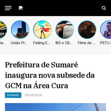
Metal Gear Solid: Master Collection 2 terá legendas e menus em portugues
União Progressista e PL terão mais tempo de propaganda eleitoral
Fading Echo – Review
IBS e CBS necessitarão constar nas notas fiscais com início desta 2ª. Entenda
Filme de Elden Ring tem gravações concluídas, mas ainda fica longe do lançamento
Prefeitura de Sumaré
inaugura nova subsede da
GCM na Área Cura
SUMARÉ
06/08/2026