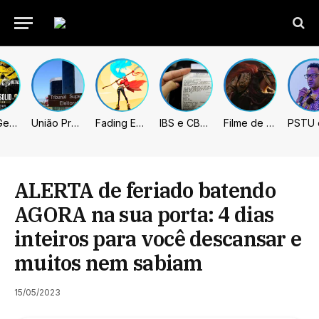
Metal Gear Solid: Master Collection 2 terá legendas e menus em portugues
União Progressista e PL terão mais tempo de propaganda eleitoral
Fading Echo – Review
IBS e CBS necessitarão constar nas notas fiscais com início desta 2ª. Entenda
Filme de Elden Ring tem gravações concluídas, mas ainda fica longe do lançamento
ALERTA de feriado batendo
AGORA na sua porta: 4 dias
inteiros para você descansar e
muitos nem sabiam
15/05/2023