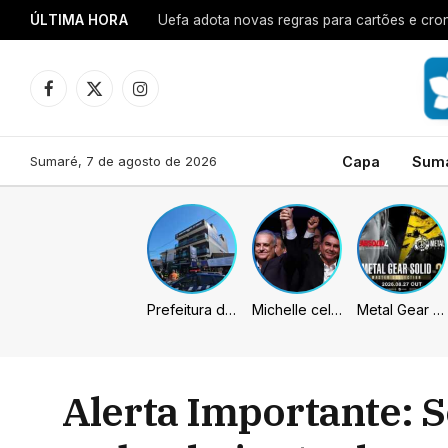
ÚLTIMA HORA
Uefa adota novas regras para cartões e cro
Facebook
X
Instagram
(Twitter)
Sumaré, 7 de agosto de 2026
Capa
Sum
Prefeitura de Sumaré inaugura nova subsede da GCM na Área Cura
Michelle celebra vice de Flávio: “Que chapa possa ser vitoriosa”
Metal Gear Solid: Master Collection 2 terá legendas e menus em portugues
Alerta Importante: S