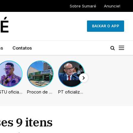
Sobre Sumaré
Anuncie!
BAIXAR O APP
as
Contatos
PSTU oficializa Hertz Dias como candidato à Presidência da República
Procon de Sumaré promove mutirão de renegociação de dívidas com bancos, empresas e concessionárias
PT oficializa Contarato como candidato à reeleição ao Senado no ES
es 9 itens