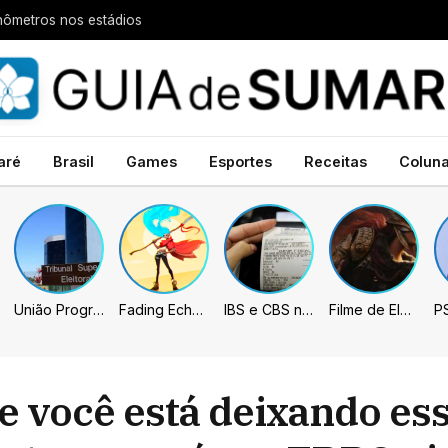
nômetros nos estádios
aré
Brasil
Games
Esportes
Receitas
Colun
União Progressista e PL terão mais tempo de propaganda eleitoral
Fading Echo – Review
IBS e CBS necessitarão constar nas notas fiscais com início desta 2ª. Entenda
Filme de Elden Ring tem gravações concluídas, mas ainda fica longe do lançamento
e você está deixando ess