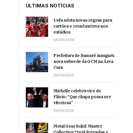
ÚLTIMAS NOTÍCIAS
Uefa adota novas regras para
cartões e cronômetros nos
estádios
06/08/2026
Prefeitura de Sumaré inaugura
nova subsede da GCM na Área
Cura
06/08/2026
Michelle celebra vice de
Flávio: “Que chapa possa ser
vitoriosa”
06/08/2026
Metal Gear Solid: Master
Collection 2 terá legendas e