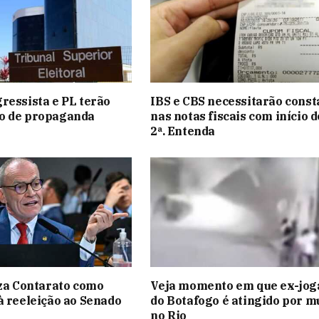
ressista e PL terão
IBS e CBS necessitarão const
o de propaganda
nas notas fiscais com início 
2ª. Entenda
iza Contarato como
Veja momento em que ex-jog
à reeleição ao Senado
do Botafogo é atingido por m
no Rio