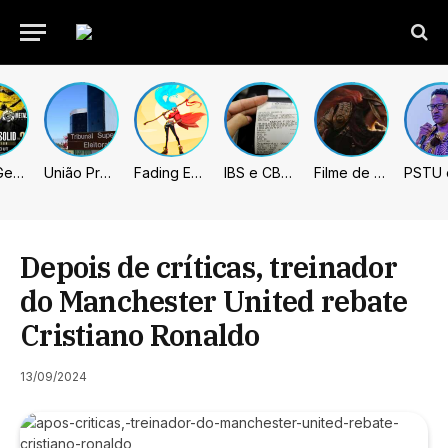
Metal Gear Solid: Master Collection 2 terá legendas e menus em portugues
União Progressista e PL terão mais tempo de propaganda eleitoral
Fading Echo – Review
IBS e CBS necessitarão constar nas notas fiscais com início desta 2ª. Entenda
Filme de Elden Ring tem gravações concluídas, mas ainda fica longe do lançamento
Depois de críticas, treinador
do Manchester United rebate
Cristiano Ronaldo
13/09/2024