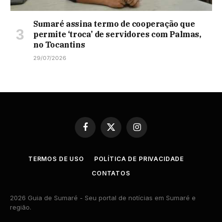
Sumaré assina termo de cooperação que
permite ‘troca’ de servidores com Palmas,
no Tocantins
29/07/2026
Facebook
X
Instagram
(Twitter)
TERMOS DE USO
POLÍTICA DE PRIVACIDADE
CONTATOS
2026 Guia de Sumaré - Seu portal de notícias em Sumaré e
região.