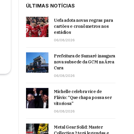
ÚLTIMAS NOTÍCIAS
Uefa adota novas regras para
cartões e cronômetros nos
estádios
06/08/2026
Prefeitura de Sumaré inaugura
nova subsede da GCM na Área
Cura
06/08/2026
Michelle celebra vice de
Flávio: “Que chapa possa ser
vitoriosa”
06/08/2026
Metal Gear Solid: Master
Collection 2 terá legendas e