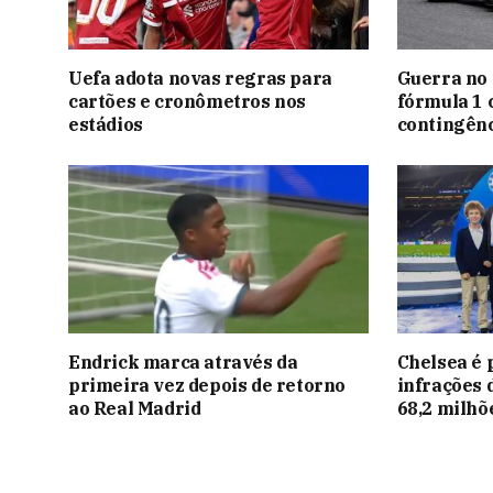
Uefa adota novas regras para
Guerra no 
cartões e cronômetros nos
fórmula 1 
estádios
contingênc
Endrick marca através da
Chelsea é 
primeira vez depois de retorno
infrações 
ao Real Madrid
68,2 milhõ