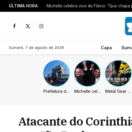
ÚLTIMA HORA
Michelle celebra vice de Flávio: “Que chapa 
Facebook
X
Instagram
(Twitter)
Sumaré, 7 de agosto de 2026
Capa
Sum
Prefeitura de Sumaré inaugura nova subsede da GCM na Área Cura
Michelle celebra vice de Flávio: “Que chapa possa ser vitoriosa”
Metal Gear Solid: Master Collection 2 terá legendas e menus em portugues
Atacante do Corinthi