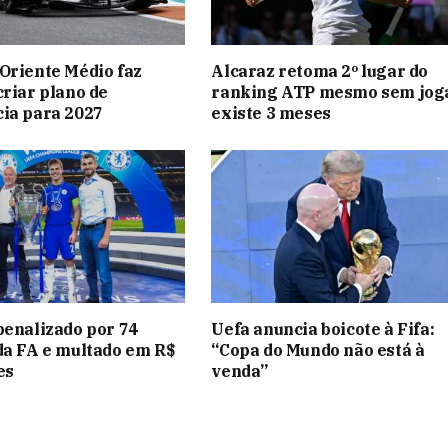
Oriente Médio faz
Alcaraz retoma 2º lugar do
criar plano de
ranking ATP mesmo sem jog
ia para 2027
existe 3 meses
penalizado por 74
Uefa anuncia boicote à Fifa:
da FA e multado em R$
“Copa do Mundo não está à
es
venda”