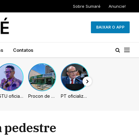
Sobre Sumaré
Anuncie!
BAIXAR O APP
as
Contatos
PSTU oficializa Hertz Dias como candidato à Presidência da República
Procon de Sumaré promove mutirão de renegociação de dívidas com bancos, empresas e concessionárias
PT oficializa Contarato como candidato à reeleição ao Senado no ES
a pedestre