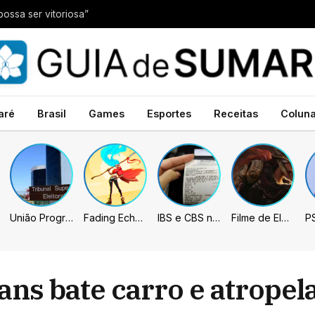
possa ser vitoriosa”
aré
Brasil
Games
Esportes
Receitas
Colun
União Progressista e PL terão mais tempo de propaganda eleitoral
Fading Echo – Review
IBS e CBS necessitarão constar nas notas fiscais com início desta 2ª. Entenda
Filme de Elden Ring tem gravações concluídas, mas ainda fica longe do lançamento
ans bate carro e atropel