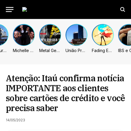
Prefeitura de Sumaré inaugura nova subsede da GCM na Área Cura
Michelle celebra vice de Flávio: “Que chapa possa ser vitoriosa”
Metal Gear Solid: Master Collection 2 terá legendas e menus em portugues
União Progressista e PL terão mais tempo de propaganda eleitoral
Fading Echo – Review
Atenção: Itaú confirma notícia
IMPORTANTE aos clientes
sobre cartões de crédito e você
precisa saber
14/05/2023