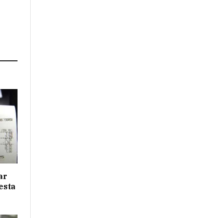
ar
desta