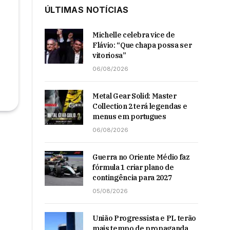
ÚLTIMAS NOTÍCIAS
Michelle celebra vice de
Flávio: “Que chapa possa ser
vitoriosa”
06/08/2026
Metal Gear Solid: Master
Collection 2 terá legendas e
menus em portugues
06/08/2026
Guerra no Oriente Médio faz
fórmula 1 criar plano de
contingência para 2027
05/08/2026
União Progressista e PL terão
mais tempo de propaganda