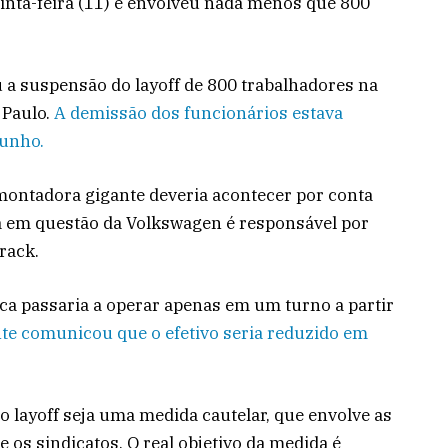
inta-feira (11) e envolveu nada menos que 800
 a suspensão do layoff de 800 trabalhadores na
 Paulo.
A demissão dos funcionários estava
junho.
montadora gigante deveria acontecer por conta
ca em questão da Volkswagen é responsável por
rack.
ca passaria a operar apenas em um turno a partir
nte comunicou que o efetivo seria reduzido em
o layoff seja uma medida cautelar, que envolve as
 os sindicatos. O real objetivo da medida é