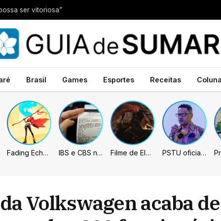
possa ser vitoriosa”
aré
Brasil
Games
Esportes
Receitas
Colun
Fading Echo – Review
IBS e CBS necessitarão constar nas notas fiscais com início desta 2ª. Entenda
Filme de Elden Ring tem gravações concluídas, mas ainda fica longe do lançamento
PSTU oficializa Hertz Dias como candidato à Presidência da República
da Volkswagen acaba de