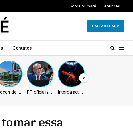
Sobre Sumaré
Anuncie!
BAIXAR O APP
as
Contatos
Procon de Sumaré promove mutirão de renegociação de dívidas com bancos, empresas e concessionárias
PT oficializa Contarato como candidato à reeleição ao Senado no ES
Intergalactic: The Heretic Prophet pode chegar unicamente em 2027, indicam rumores
 tomar essa