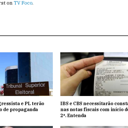
rst on
TV Foco
.
ressista e PL terão
IBS e CBS necessitarão const
o de propaganda
nas notas fiscais com início 
2ª. Entenda