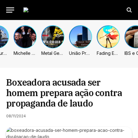
Prefeitura de Sumaré inaugura nova subsede da GCM na Área Cura
Michelle celebra vice de Flávio: “Que chapa possa ser vitoriosa”
Metal Gear Solid: Master Collection 2 terá legendas e menus em portugues
União Progressista e PL terão mais tempo de propaganda eleitoral
Fading Echo – Review
Boxeadora acusada ser
homem prepara ação contra
propaganda de laudo
08/11/2024