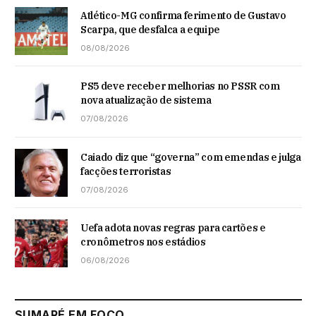
Atlético-MG confirma ferimento de Gustavo
Scarpa, que desfalca a equipe
08/08/2026
PS5 deve receber melhorias no PSSR com
nova atualização de sistema
07/08/2026
Caiado diz que “governa” com emendas e julga
facções terroristas
07/08/2026
Uefa adota novas regras para cartões e
cronômetros nos estádios
06/08/2026
SUMARÉ EM FOCO