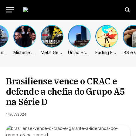
Prefeitura de Sumaré inaugura nova subsede da GCM na Área Cura
Michelle celebra vice de Flávio: “Que chapa possa ser vitoriosa”
Metal Gear Solid: Master Collection 2 terá legendas e menus em portugues
União Progressista e PL terão mais tempo de propaganda eleitoral
Fading Echo – Review
Brasiliense vence o CRAC e
defende a chefia do Grupo A5
na Série D
14/07/2024