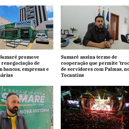
 Sumaré promove
Sumaré assina termo de
 renegociação de
cooperação que permite ‘troc
m bancos, empresas e
de servidores com Palmas, n
nárias
Tocantins