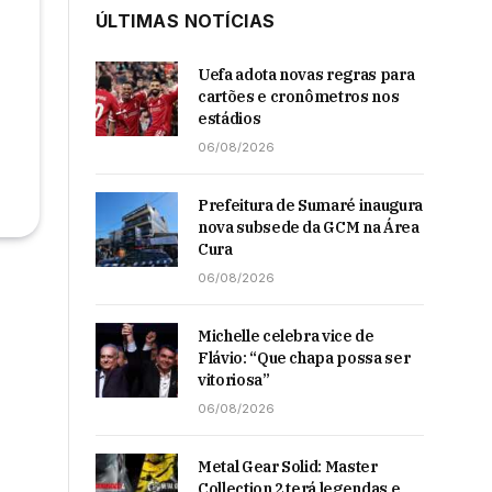
ÚLTIMAS NOTÍCIAS
Uefa adota novas regras para
cartões e cronômetros nos
estádios
06/08/2026
Prefeitura de Sumaré inaugura
nova subsede da GCM na Área
Cura
06/08/2026
Michelle celebra vice de
Flávio: “Que chapa possa ser
vitoriosa”
06/08/2026
Metal Gear Solid: Master
Collection 2 terá legendas e