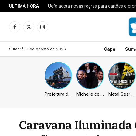
ÚLTIMA HORA
Uefa adota novas regras para cartões e cro
Facebook
X
Instagram
(Twitter)
Sumaré, 7 de agosto de 2026
Capa
Sum
Prefeitura de Sumaré inaugura nova subsede da GCM na Área Cura
Michelle celebra vice de Flávio: “Que chapa possa ser vitoriosa”
Metal Gear Solid: Master Collection 2 terá legendas e menus em portugues
Caravana Iluminada