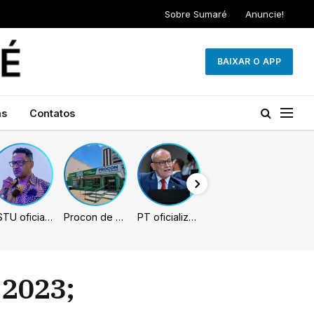
Sobre Sumaré
Anuncie!
BAIXAR O APP
as
Contatos
PSTU oficializa Hertz Dias como candidato à Presidência da República
Procon de Sumaré promove mutirão de renegociação de dívidas com bancos, empresas e concessionárias
PT oficializa Contarato como candidato à reeleição ao Senado no ES
 2023;