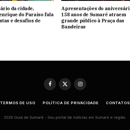
ário da cidade,
Apresentações do aniversári
enrique do Paraíso fala
158 anos de Sumaré atraem
stas e desafios de
grande público à Praça das
Bandeiras
Facebook
X
Instagram
(Twitter)
TERMOS DE USO
POLÍTICA DE PRIVACIDADE
CONTATO
2026 Guia de Sumaré - Seu portal de notícias em Sumaré e região.