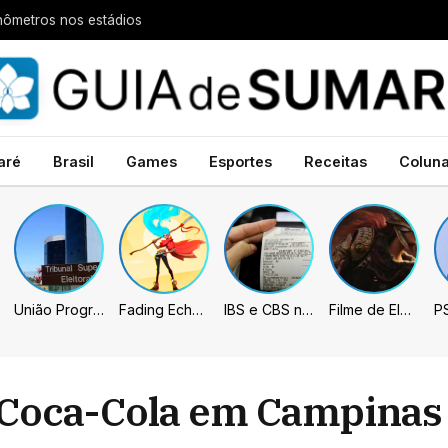
nômetros nos estádios
aré
Brasil
Games
Esportes
Receitas
Colun
União Progressista e PL terão mais tempo de propaganda eleitoral
Fading Echo – Review
IBS e CBS necessitarão constar nas notas fiscais com início desta 2ª. Entenda
Filme de Elden Ring tem gravações concluídas, mas ainda fica longe do lançamento
 Coca-Cola em Campinas