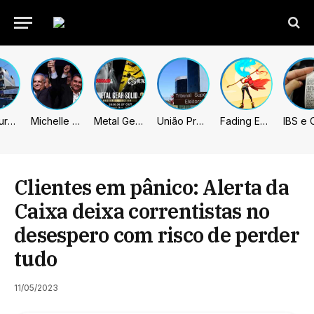
Prefeitura de Sumaré inaugura nova subsede da GCM na Área Cura
Michelle celebra vice de Flávio: “Que chapa possa ser vitoriosa”
Metal Gear Solid: Master Collection 2 terá legendas e menus em portugues
União Progressista e PL terão mais tempo de propaganda eleitoral
Fading Echo – Review
Clientes em pânico: Alerta da
Caixa deixa correntistas no
desespero com risco de perder
tudo
11/05/2023