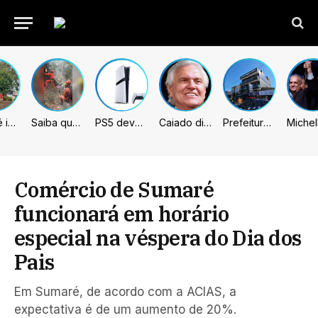
Sumaré inicia retirada de murtas para combater doença que ameaça a citricultura
Saiba quem são as 4 vítimas de queda de helicóptero no Rio de Janeiro
PS5 deve receber melhorias no PSSR com nova atualização de sistema
Caiado diz que “governa” com emendas e julga facções terroristas
Prefeitura de Sumaré inaugura nova subsede da GCM na Área Cura
Comércio de Sumaré
funcionará em horário
especial na véspera do Dia dos
Pais
Em Sumaré, de acordo com a ACIAS, a
expectativa é de um aumento de 20%.