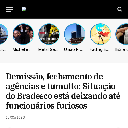
Prefeitura de Sumaré inaugura nova subsede da GCM na Área Cura
Michelle celebra vice de Flávio: “Que chapa possa ser vitoriosa”
Metal Gear Solid: Master Collection 2 terá legendas e menus em portugues
União Progressista e PL terão mais tempo de propaganda eleitoral
Fading Echo – Review
Demissão, fechamento de
agências e tumulto: Situação
do Bradesco está deixando até
funcionários furiosos
25/05/2023