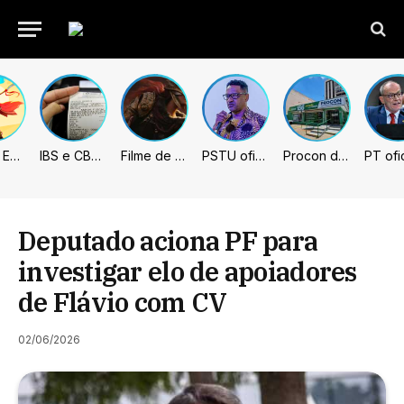
Fading Echo – Review
IBS e CBS necessitarão constar nas notas fiscais com início desta 2ª. Entenda
Filme de Elden Ring tem gravações concluídas, mas ainda fica longe do lançamento
PSTU oficializa Hertz Dias como candidato à Presidência da República
Procon de Sumaré promove mutirão de renegociação de dívidas com bancos, empresas e concessionárias
Deputado aciona PF para
investigar elo de apoiadores
de Flávio com CV
02/06/2026