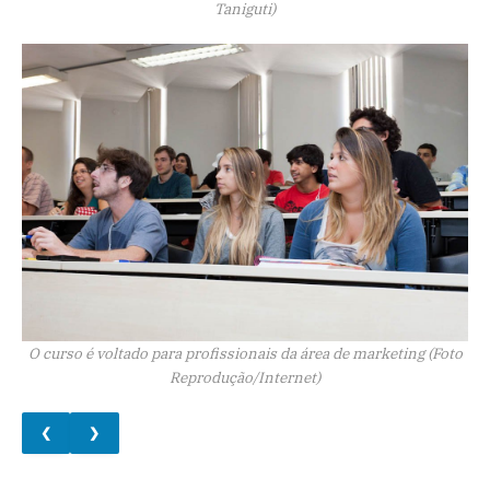
Taniguti)
O curso é voltado para profissionais da área de marketing (Foto
Reprodução/Internet)
❮
❯