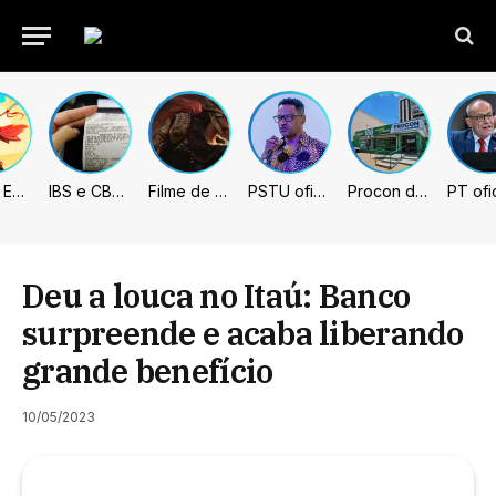
Fading Echo – Review
IBS e CBS necessitarão constar nas notas fiscais com início desta 2ª. Entenda
Filme de Elden Ring tem gravações concluídas, mas ainda fica longe do lançamento
PSTU oficializa Hertz Dias como candidato à Presidência da República
Procon de Sumaré promove mutirão de renegociação de dívidas com bancos, empresas e concessionárias
Deu a louca no Itaú: Banco
surpreende e acaba liberando
grande benefício
10/05/2023