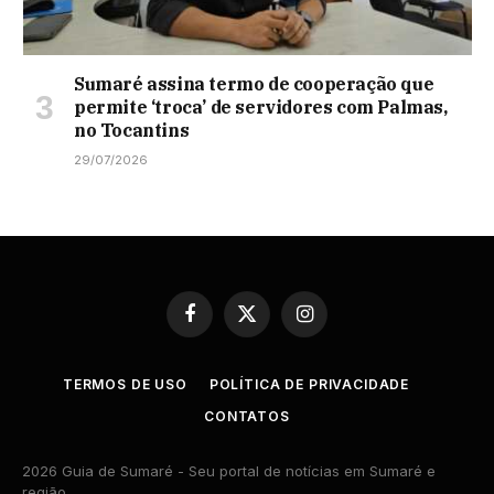
Sumaré assina termo de cooperação que
permite ‘troca’ de servidores com Palmas,
no Tocantins
29/07/2026
Facebook
X
Instagram
(Twitter)
TERMOS DE USO
POLÍTICA DE PRIVACIDADE
CONTATOS
2026 Guia de Sumaré - Seu portal de notícias em Sumaré e
região.