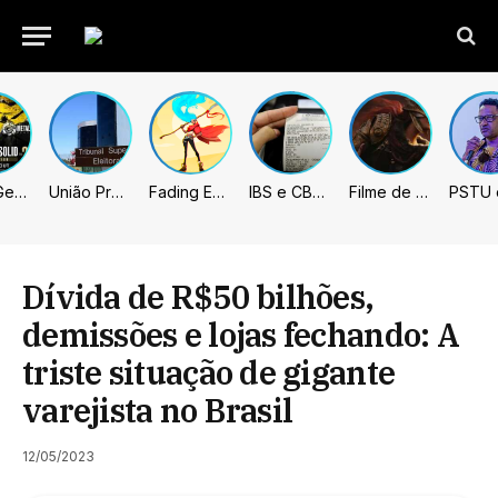
Metal Gear Solid: Master Collection 2 terá legendas e menus em portugues
União Progressista e PL terão mais tempo de propaganda eleitoral
Fading Echo – Review
IBS e CBS necessitarão constar nas notas fiscais com início desta 2ª. Entenda
Filme de Elden Ring tem gravações concluídas, mas ainda fica longe do lançamento
Dívida de R$50 bilhões,
demissões e lojas fechando: A
triste situação de gigante
varejista no Brasil
12/05/2023