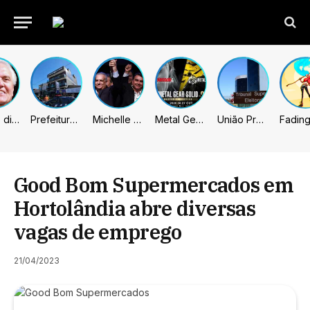
Caiado diz que “governa” com emendas e julga facções terroristas
Prefeitura de Sumaré inaugura nova subsede da GCM na Área Cura
Michelle celebra vice de Flávio: “Que chapa possa ser vitoriosa”
Metal Gear Solid: Master Collection 2 terá legendas e menus em portugues
União Progressista e PL terão mais tempo de propaganda eleitoral
Good Bom Supermercados em
Hortolândia abre diversas
vagas de emprego
21/04/2023