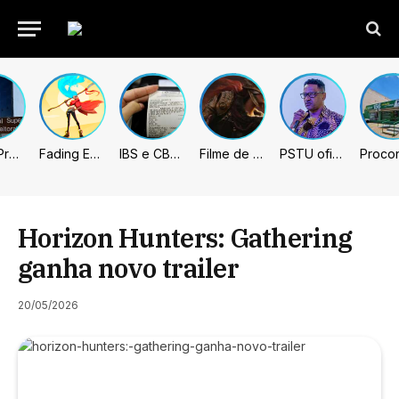
União Progressista e PL terão mais tempo de propaganda eleitoral
Fading Echo – Review
IBS e CBS necessitarão constar nas notas fiscais com início desta 2ª. Entenda
Filme de Elden Ring tem gravações concluídas, mas ainda fica longe do lançamento
PSTU oficializa Hertz Dias como candidato à Presidência da República
Horizon Hunters: Gathering
ganha novo trailer
20/05/2026