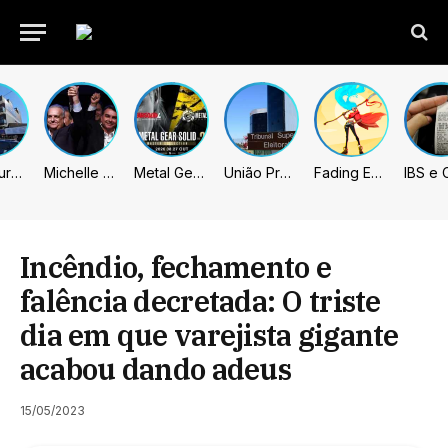
Prefeitura de Sumaré inaugura nova subsede da GCM na Área Cura
Michelle celebra vice de Flávio: “Que chapa possa ser vitoriosa”
Metal Gear Solid: Master Collection 2 terá legendas e menus em portugues
União Progressista e PL terão mais tempo de propaganda eleitoral
Fading Echo – Review
Incêndio, fechamento e
falência decretada: O triste
dia em que varejista gigante
acabou dando adeus
15/05/2023