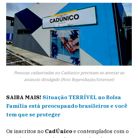
Pessoas cadastradas no Cadúnico precisam se atentar ao
anúncio divulgado (Foto Reprodução/Internet)
SAIBA MAIS!
Situação TERRÍVEL no Bolsa
Família está preocupando brasileiros e você
tem que se proteger
Os inscritos no
CadÚnico
e contemplados com o