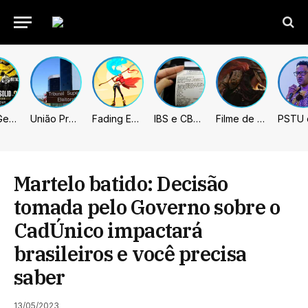
Metal Gear Solid: Master Collection 2 terá legendas e menus em portugues
União Progressista e PL terão mais tempo de propaganda eleitoral
Fading Echo – Review
IBS e CBS necessitarão constar nas notas fiscais com início desta 2ª. Entenda
Filme de Elden Ring tem gravações concluídas, mas ainda fica longe do lançamento
Martelo batido: Decisão
tomada pelo Governo sobre o
CadÚnico impactará
brasileiros e você precisa
saber
13/05/2023