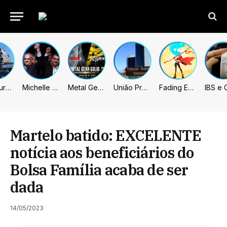
Prefeitura de Sumaré inaugura nova subsede da GCM na Área Cura
Michelle celebra vice de Flávio: “Que chapa possa ser vitoriosa”
Metal Gear Solid: Master Collection 2 terá legendas e menus em portugues
União Progressista e PL terão mais tempo de propaganda eleitoral
Fading Echo – Review
Martelo batido: EXCELENTE
notícia aos beneficiários do
Bolsa Família acaba de ser
dada
14/05/2023