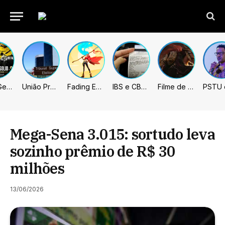
Metal Gear Solid: Master Collection 2 terá legendas e menus em portugues
União Progressista e PL terão mais tempo de propaganda eleitoral
Fading Echo – Review
IBS e CBS necessitarão constar nas notas fiscais com início desta 2ª. Entenda
Filme de Elden Ring tem gravações concluídas, mas ainda fica longe do lançamento
Mega-Sena 3.015: sortudo leva
sozinho prêmio de R$ 30
milhões
13/06/2026