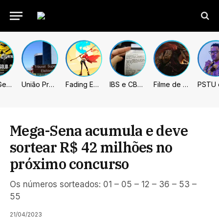
Metal Gear Solid: Master Collection 2 terá legendas e menus em portugues
União Progressista e PL terão mais tempo de propaganda eleitoral
Fading Echo – Review
IBS e CBS necessitarão constar nas notas fiscais com início desta 2ª. Entenda
Filme de Elden Ring tem gravações concluídas, mas ainda fica longe do lançamento
Mega-Sena acumula e deve
sortear R$ 42 milhões no
próximo concurso
Os números sorteados: 01 – 05 – 12 – 36 – 53 –
55
21/04/2023