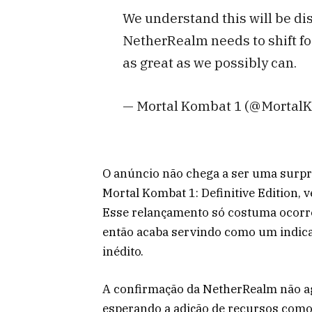
We understand this will be dis
NetherRealm needs to shift foc
as great as we possibly can.
— Mortal Kombat 1 (@MortalK
O anúncio não chega a ser uma surpr
Mortal Kombat 1: Definitive Edition, 
Esse relançamento só costuma ocorre
então acaba servindo como um indicat
inédito.
A confirmação da NetherRealm não ag
esperando a adição de recursos com