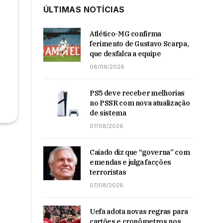
ÚLTIMAS NOTÍCIAS
Atlético-MG confirma
ferimento de Gustavo Scarpa,
que desfalca a equipe
08/08/2026
PS5 deve receber melhorias
no PSSR com nova atualização
de sistema
07/08/2026
Caiado diz que “governa” com
emendas e julga facções
terroristas
07/08/2026
Uefa adota novas regras para
cartões e cronômetros nos