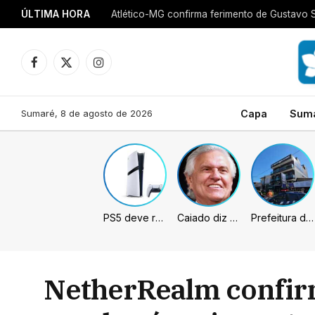
ÚLTIMA HORA
Atlético-MG confirma ferimento de Gustavo 
Facebook
X
Instagram
(Twitter)
Sumaré, 8 de agosto de 2026
Capa
Sum
PS5 deve receber melhorias no PSSR com nova atualização de sistema
Caiado diz que “governa” com emendas e julga facções terroristas
Prefeitura de Sumaré inaugura nova subsede da GCM na Área Cura
NetherRealm confir