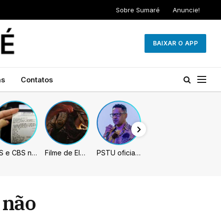
Sobre Sumaré
Anuncie!
BAIXAR O APP
as
Contatos
IBS e CBS necessitarão constar nas notas fiscais com início desta 2ª. Entenda
Filme de Elden Ring tem gravações concluídas, mas ainda fica longe do lançamento
PSTU oficializa Hertz Dias como candidato à Presidência da República
 não