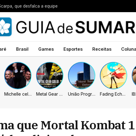
Scarpa, que desfalca a equipe
aré
Brasil
Games
Esportes
Receitas
Colun
Michelle celebra vice de Flávio: “Que chapa possa ser vitoriosa”
Metal Gear Solid: Master Collection 2 terá legendas e menus em portugues
União Progressista e PL terão mais tempo de propaganda eleitoral
Fading Echo – Review
ma que Mortal Kombat 1