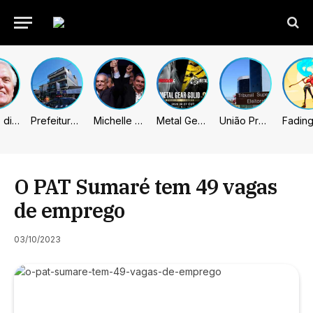
Caiado diz que “governa” com emendas e julga facções terroristas
Prefeitura de Sumaré inaugura nova subsede da GCM na Área Cura
Michelle celebra vice de Flávio: “Que chapa possa ser vitoriosa”
Metal Gear Solid: Master Collection 2 terá legendas e menus em portugues
União Progressista e PL terão mais tempo de propaganda eleitoral
O PAT Sumaré tem 49 vagas
de emprego
03/10/2023