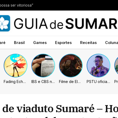
possa ser vitoriosa”
aré
Brasil
Games
Esportes
Receitas
Colun
Fading Echo – Review
IBS e CBS necessitarão constar nas notas fiscais com início desta 2ª. Entenda
Filme de Elden Ring tem gravações concluídas, mas ainda fica longe do lançamento
PSTU oficializa Hertz Dias como candidato à Presidência da República
 de viaduto Sumaré – Ho