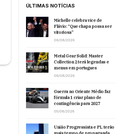
ÚLTIMAS NOTÍCIAS
Michelle celebra vice de
Flávio: “Que chapa possa ser
vitoriosa”
06/08/2026
Metal Gear Solid: Master
Collection 2 terá legendas e
menus em portugues
06/08/2026
Guerra no Oriente Médio faz
fórmula 1 criar plano de
contingência para 2027
05/08/2026
União Progressista e PL terão
mais tempo de propaganda