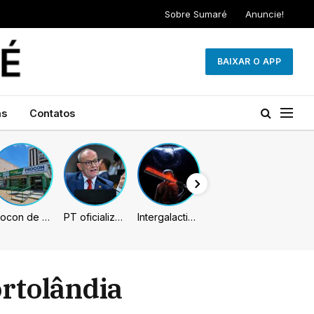
Sobre Sumaré
Anuncie!
BAIXAR O APP
as
Contatos
Procon de Sumaré promove mutirão de renegociação de dívidas com bancos, empresas e concessionárias
PT oficializa Contarato como candidato à reeleição ao Senado no ES
Intergalactic: The Heretic Prophet pode chegar unicamente em 2027, indicam rumores
rtolândia