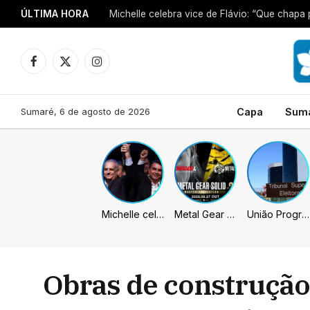
ÚLTIMA HORA
Michelle celebra vice de Flávio: “Que chapa 
Facebook
X
Instagram
(Twitter)
Sumaré, 6 de agosto de 2026
Capa
Sum
Michelle celebra vice de Flávio: “Que chapa possa ser vitoriosa”
Metal Gear Solid: Master Collection 2 terá legendas e menus em portugues
União Progressista e PL terão mais tempo de propaganda eleitoral
Obras de construção