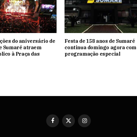
ões do aniversário de
Festa de 158 anos de Sumaré
de Sumaré atraem
continua domingo agora com
lico à Praça das
programação especial
Facebook
X
Instagram
(Twitter)