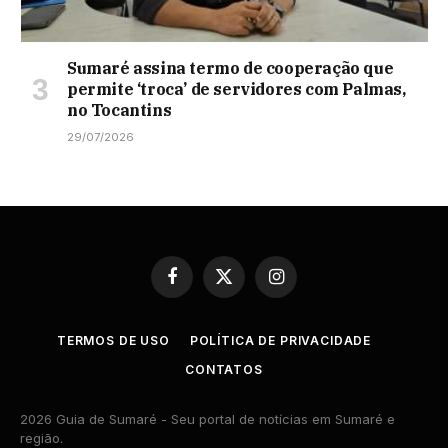
Sumaré assina termo de cooperação que
permite ‘troca’ de servidores com Palmas,
no Tocantins
29/07/2026
Facebook
X
Instagram
(Twitter)
TERMOS DE USO
POLÍTICA DE PRIVACIDADE
CONTATOS
2026 Guia de Sumaré - Seu portal de notícias em Sumaré e
região.