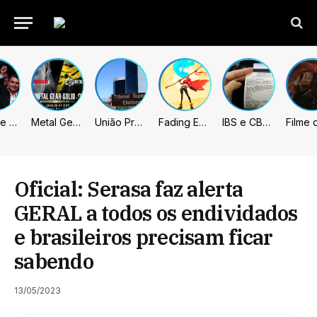
Michelle celebra vice de Flávio: “Que chapa possa ser vitoriosa”
Metal Gear Solid: Master Collection 2 terá legendas e menus em portugues
União Progressista e PL terão mais tempo de propaganda eleitoral
Fading Echo – Review
IBS e CBS necessitarão constar nas notas fiscais com início desta 2ª. Entenda
Oficial: Serasa faz alerta
GERAL a todos os endividados
e brasileiros precisam ficar
sabendo
13/05/2023