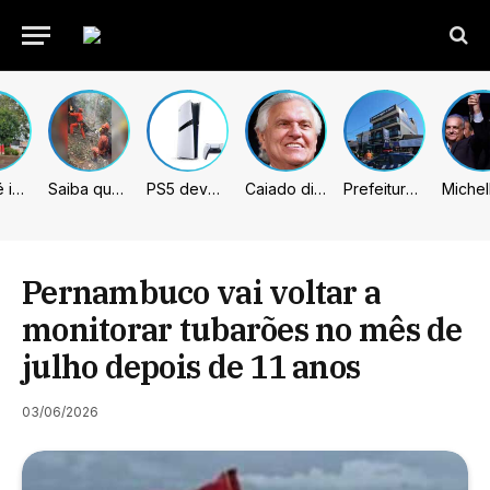
Sumaré inicia retirada de murtas para combater doença que ameaça a citricultura
Saiba quem são as 4 vítimas de queda de helicóptero no Rio de Janeiro
PS5 deve receber melhorias no PSSR com nova atualização de sistema
Caiado diz que “governa” com emendas e julga facções terroristas
Prefeitura de Sumaré inaugura nova subsede da GCM na Área Cura
Pernambuco vai voltar a
monitorar tubarões no mês de
julho depois de 11 anos
03/06/2026