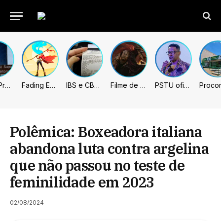
União Progressista e PL terão mais tempo de propaganda eleitoral
Fading Echo – Review
IBS e CBS necessitarão constar nas notas fiscais com início desta 2ª. Entenda
Filme de Elden Ring tem gravações concluídas, mas ainda fica longe do lançamento
PSTU oficializa Hertz Dias como candidato à Presidência da República
Polêmica: Boxeadora italiana
abandona luta contra argelina
que não passou no teste de
feminilidade em 2023
02/08/2024