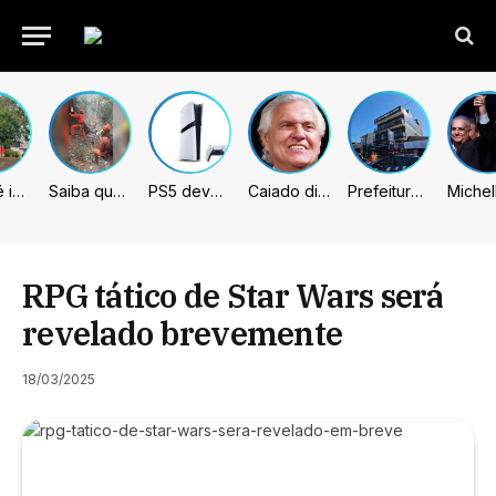
Sumaré inicia retirada de murtas para combater doença que ameaça a citricultura
Saiba quem são as 4 vítimas de queda de helicóptero no Rio de Janeiro
PS5 deve receber melhorias no PSSR com nova atualização de sistema
Caiado diz que “governa” com emendas e julga facções terroristas
Prefeitura de Sumaré inaugura nova subsede da GCM na Área Cura
RPG tático de Star Wars será
revelado brevemente
18/03/2025