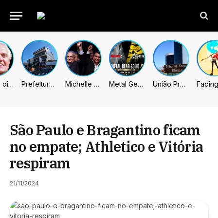
Caiado diz que “governa” com emendas e julga facções terroristas
Prefeitura de Sumaré inaugura nova subsede da GCM na Área Cura
Michelle celebra vice de Flávio: “Que chapa possa ser vitoriosa”
Metal Gear Solid: Master Collection 2 terá legendas e menus em portugues
União Progressista e PL terão mais tempo de propaganda eleitoral
São Paulo e Bragantino ficam
no empate; Athletico e Vitória
respiram
21/11/2024