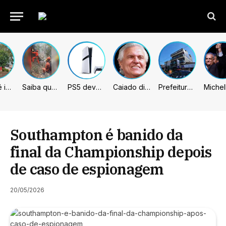
Sumaré inicia retirada de murtas para combater doença que ameaça a citricultura
Saiba quem são as 4 vítimas de queda de helicóptero no Rio de Janeiro
PS5 deve receber melhorias no PSSR com nova atualização de sistema
Caiado diz que “governa” com emendas e julga facções terroristas
Prefeitura de Sumaré inaugura nova subsede da GCM na Área Cura
Southampton é banido da
final da Championship depois
de caso de espionagem
20/05/2026