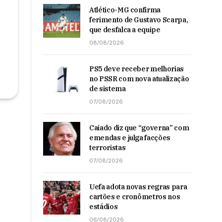
Atlético-MG confirma
ferimento de Gustavo Scarpa,
que desfalca a equipe
08/08/2026
PS5 deve receber melhorias
no PSSR com nova atualização
de sistema
07/08/2026
Caiado diz que “governa” com
emendas e julga facções
terroristas
07/08/2026
Uefa adota novas regras para
cartões e cronômetros nos
estádios
06/08/2026