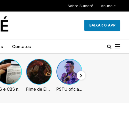
Sobre Sumaré
Anuncie!
BAIXAR O APP
as
Contatos
IBS e CBS necessitarão constar nas notas fiscais com início desta 2ª. Entenda
Filme de Elden Ring tem gravações concluídas, mas ainda fica longe do lançamento
PSTU oficializa Hertz Dias como candidato à Presidência da República