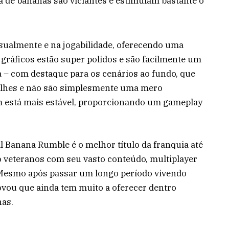
a de bananas são viciantes e estimulam bastante o
sualmente e na jogabilidade, oferecendo uma
 gráficos estão super polidos e são facilmente um
a – com destaque para os cenários ao fundo, que
alhes e não são simplesmente uma mero
m está mais estável, proporcionando um gameplay
 Banana Rumble é o melhor título da franquia até
o veteranos com seu vasto conteúdo, multiplayer
. Mesmo após passar um longo período vivendo
ovou que ainda tem muito a oferecer dentro
nas.