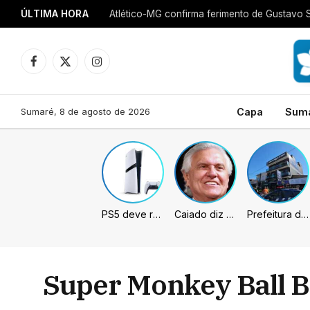
ÚLTIMA HORA
Atlético-MG confirma ferimento de Gustavo 
Facebook
X
Instagram
(Twitter)
Sumaré, 8 de agosto de 2026
Capa
Sum
PS5 deve receber melhorias no PSSR com nova atualização de sistema
Caiado diz que “governa” com emendas e julga facções terroristas
Prefeitura de Sumaré inaugura nova subsede da GCM na Área Cura
Super Monkey Ball 