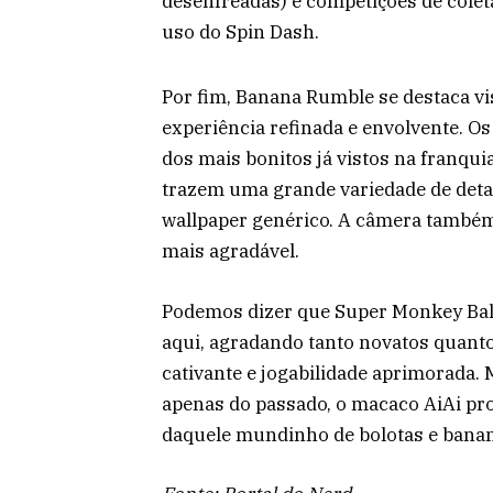
desenfreadas) e competições de colet
uso do Spin Dash.
Por fim, Banana Rumble se destaca vi
experiência refinada e envolvente. Os
dos mais bonitos já vistos na franqui
trazem uma grande variedade de det
wallpaper genérico. A câmera també
mais agradável.
Podemos dizer que Super Monkey Ball
aqui, agradando tanto novatos quant
cativante e jogabilidade aprimorada
apenas do passado, o macaco AiAi pr
daquele mundinho de bolotas e bana