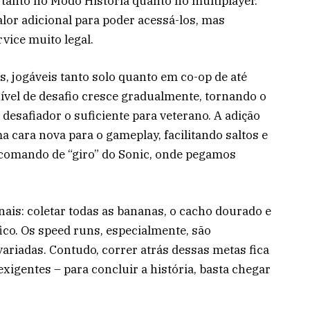
s tanto no Modo História quanto no multiplayer.
or adicional para poder acessá-los, mas
vice muito legal.
, jogáveis tanto solo quanto em co-op de até
nível de desafio cresce gradualmente, tornando o
desafiador o suficiente para veterano. A adição
cara nova para o gameplay, facilitando saltos e
 comando de “giro” do Sonic, onde pegamos
nais: coletar todas as bananas, o cacho dourado e
co. Os speed runs, especialmente, são
variadas. Contudo, correr atrás dessas metas fica
xigentes – para concluir a história, basta chegar