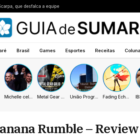
Scarpa, que desfalca a equipe
aré
Brasil
Games
Esportes
Receitas
Colun
Michelle celebra vice de Flávio: “Que chapa possa ser vitoriosa”
Metal Gear Solid: Master Collection 2 terá legendas e menus em portugues
União Progressista e PL terão mais tempo de propaganda eleitoral
Fading Echo – Review
Banana Rumble – Review