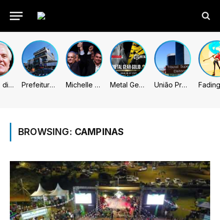
Caiado diz que “governa” com emendas e julga facções terroristas
Prefeitura de Sumaré inaugura nova subsede da GCM na Área Cura
Michelle celebra vice de Flávio: “Que chapa possa ser vitoriosa”
Metal Gear Solid: Master Collection 2 terá legendas e menus em portugues
União Progressista e PL terão mais tempo de propaganda eleitoral
BROWSING:
CAMPINAS