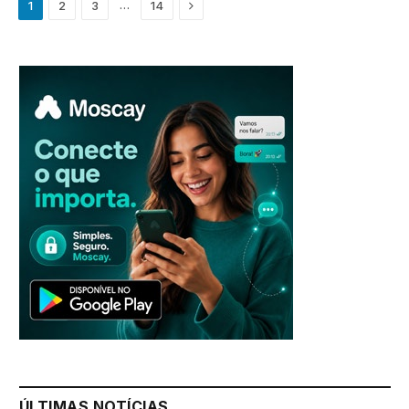
Next
…
1
2
3
14
ÚLTIMAS NOTÍCIAS