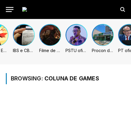
Fading Echo – Review
IBS e CBS necessitarão constar nas notas fiscais com início desta 2ª. Entenda
Filme de Elden Ring tem gravações concluídas, mas ainda fica longe do lançamento
PSTU oficializa Hertz Dias como candidato à Presidência da República
Procon de Sumaré promove mutirão de renegociação de dívidas com bancos, empresas e concessionárias
BROWSING:
COLUNA DE GAMES