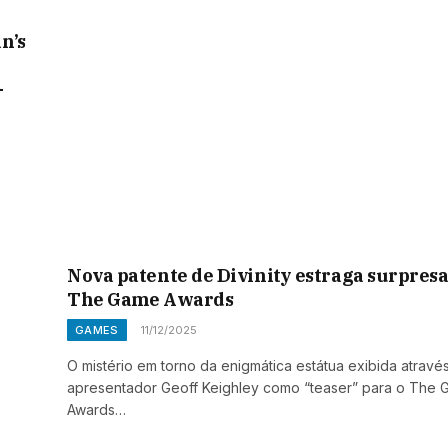
n’s
-
Nova patente de Divinity estraga surpresa
The Game Awards
GAMES
11/12/2025
O mistério em torno da enigmática estátua exibida atravé
apresentador Geoff Keighley como “teaser” para o The
Awards…