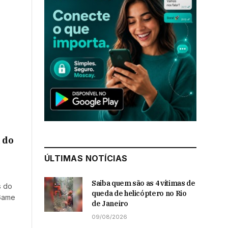
 do
ÚLTIMAS NOTÍCIAS
Saiba quem são as 4 vítimas de
s do
queda de helicóptero no Rio
 Game
de Janeiro
09/08/2026