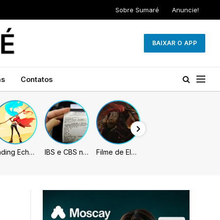
Sobre Sumaré
Anuncie!
BAIXAR O APP
as
Contatos
Fading Echo – Review
IBS e CBS necessitarão constar nas notas fiscais com início desta 2ª. Entenda
Filme de Elden Ring tem gravações concluídas, mas ainda fica longe do lançamento