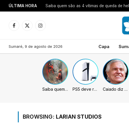
ÚLTIMA HORA
Saiba quem são as 4 vítimas de queda de hel
Facebook
X
Instagram
(Twitter)
Sumaré, 9 de agosto de 2026
Capa
Sum
Saiba quem são as 4 vítimas de queda de helicóptero no Rio de Janeiro
PS5 deve receber melhorias no PSSR com nova atualização de sistema
Caiado diz que “governa” com emendas e julga facções terroristas
BROWSING:
LARIAN STUDIOS