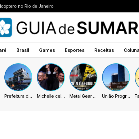
icóptero no Rio de Janeiro
aré
Brasil
Games
Esportes
Receitas
Colun
Prefeitura de Sumaré inaugura nova subsede da GCM na Área Cura
Michelle celebra vice de Flávio: “Que chapa possa ser vitoriosa”
Metal Gear Solid: Master Collection 2 terá legendas e menus em portugues
União Progressista e PL terão mais tempo de propaganda eleitoral