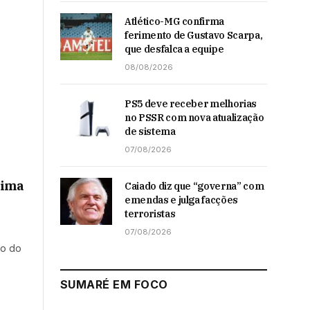
Atlético-MG confirma
ferimento de Gustavo Scarpa,
que desfalca a equipe
08/08/2026
PS5 deve receber melhorias
no PSSR com nova atualização
de sistema
07/08/2026
xima
Caiado diz que “governa” com
emendas e julga facções
terroristas
07/08/2026
do do
SUMARÉ EM FOCO