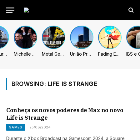
Prefeitura de Sumaré inaugura nova subsede da GCM na Área Cura
Michelle celebra vice de Flávio: “Que chapa possa ser vitoriosa”
Metal Gear Solid: Master Collection 2 terá legendas e menus em portugues
União Progressista e PL terão mais tempo de propaganda eleitoral
Fading Echo – Review
BROWSING:
LIFE IS STRANGE
Conheça os novos poderes de Max no novo
Life is Strange
GAMES
25/08/2024
Durante o Xbox Broadcast na Gamescom 2024, a Square