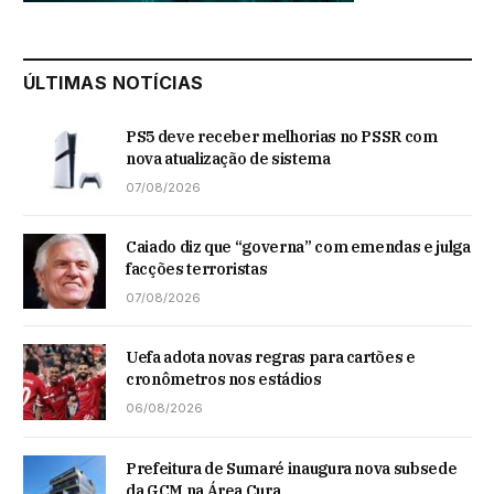
ÚLTIMAS NOTÍCIAS
PS5 deve receber melhorias no PSSR com
nova atualização de sistema
07/08/2026
Caiado diz que “governa” com emendas e julga
facções terroristas
07/08/2026
Uefa adota novas regras para cartões e
cronômetros nos estádios
06/08/2026
Prefeitura de Sumaré inaugura nova subsede
da GCM na Área Cura