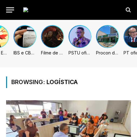
Fading Echo – Review
IBS e CBS necessitarão constar nas notas fiscais com início desta 2ª. Entenda
Filme de Elden Ring tem gravações concluídas, mas ainda fica longe do lançamento
PSTU oficializa Hertz Dias como candidato à Presidência da República
Procon de Sumaré promove mutirão de renegociação de dívidas com bancos, empresas e concessionárias
BROWSING:
LOGÍSTICA