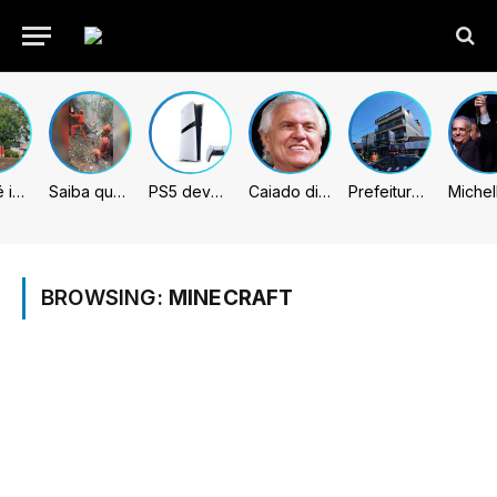
Sumaré inicia retirada de murtas para combater doença que ameaça a citricultura
Saiba quem são as 4 vítimas de queda de helicóptero no Rio de Janeiro
PS5 deve receber melhorias no PSSR com nova atualização de sistema
Caiado diz que “governa” com emendas e julga facções terroristas
Prefeitura de Sumaré inaugura nova subsede da GCM na Área Cura
BROWSING:
MINECRAFT