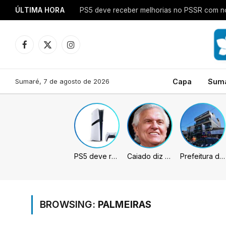
ÚLTIMA HORA
PS5 deve receber melhorias no PSSR com no
Facebook
X
Instagram
(Twitter)
Sumaré, 7 de agosto de 2026
Capa
Sum
PS5 deve receber melhorias no PSSR com nova atualização de sistema
Caiado diz que “governa” com emendas e julga facções terroristas
Prefeitura de Sumaré inaugura nova subsede da GCM na Área Cura
BROWSING:
PALMEIRAS