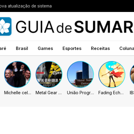
va atualização de sistema
aré
Brasil
Games
Esportes
Receitas
Colun
Michelle celebra vice de Flávio: “Que chapa possa ser vitoriosa”
Metal Gear Solid: Master Collection 2 terá legendas e menus em portugues
União Progressista e PL terão mais tempo de propaganda eleitoral
Fading Echo – Review