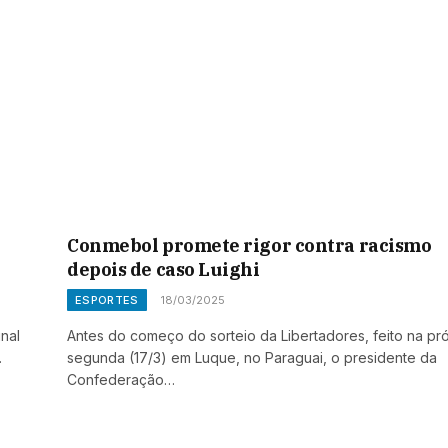
Conmebol promete rigor contra racismo
depois de caso Luighi
ESPORTES
18/03/2025
inal
Antes do começo do sorteio da Libertadores, feito na pr
…
segunda (17/3) em Luque, no Paraguai, o presidente da
Confederação…