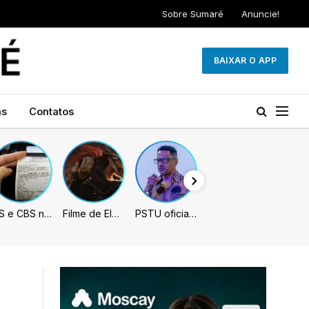
Sobre Sumaré
Anuncie!
BAIXAR O APP
as
Contatos
IBS e CBS necessitarão constar nas notas fiscais com início desta 2ª. Entenda
Filme de Elden Ring tem gravações concluídas, mas ainda fica longe do lançamento
PSTU oficializa Hertz Dias como candidato à Presidência da República