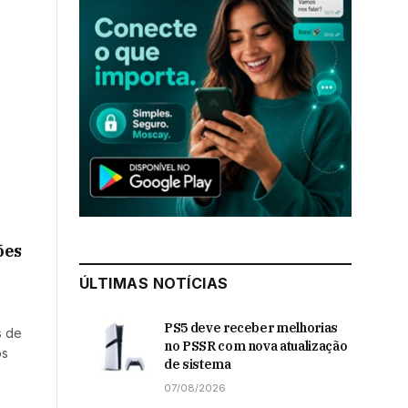
ões
ÚLTIMAS NOTÍCIAS
PS5 deve receber melhorias
s de
no PSSR com nova atualização
os
de sistema
07/08/2026