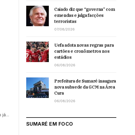
Caiado diz que “governa” com
emendas e julga facções
terroristas
07/08/2026
Uefa adota novas regras para
cartões e cronômetros nos
estádios
06/08/2026
Prefeitura de Sumaré inaugura
nova subsede da GCM na Área
Cura
06/08/2026
o já…
SUMARÉ EM FOCO