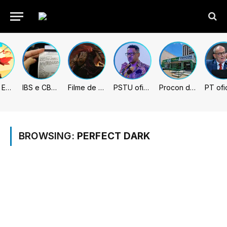
Fading Echo – Review
IBS e CBS necessitarão constar nas notas fiscais com início desta 2ª. Entenda
Filme de Elden Ring tem gravações concluídas, mas ainda fica longe do lançamento
PSTU oficializa Hertz Dias como candidato à Presidência da República
Procon de Sumaré promove mutirão de renegociação de dívidas com bancos, empresas e concessionárias
BROWSING:
PERFECT DARK