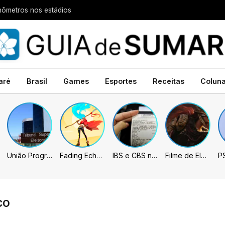
nômetros nos estádios
aré
Brasil
Games
Esportes
Receitas
Colun
União Progressista e PL terão mais tempo de propaganda eleitoral
Fading Echo – Review
IBS e CBS necessitarão constar nas notas fiscais com início desta 2ª. Entenda
Filme de Elden Ring tem gravações concluídas, mas ainda fica longe do lançamento
CO