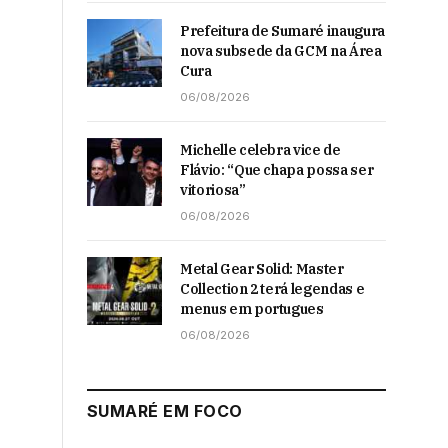
Prefeitura de Sumaré inaugura
nova subsede da GCM na Área
Cura
06/08/2026
Michelle celebra vice de
Flávio: “Que chapa possa ser
vitoriosa”
06/08/2026
Metal Gear Solid: Master
Collection 2 terá legendas e
menus em portugues
06/08/2026
SUMARÉ EM FOCO