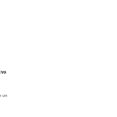
ivo
de um