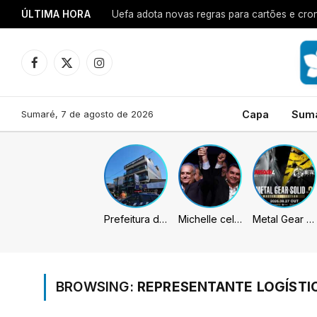
ÚLTIMA HORA
Uefa adota novas regras para cartões e cro
Facebook
X
Instagram
(Twitter)
Sumaré, 7 de agosto de 2026
Capa
Sum
Prefeitura de Sumaré inaugura nova subsede da GCM na Área Cura
Michelle celebra vice de Flávio: “Que chapa possa ser vitoriosa”
Metal Gear Solid: Master Collection 2 terá legendas e menus em portugues
BROWSING:
REPRESENTANTE LOGÍSTI