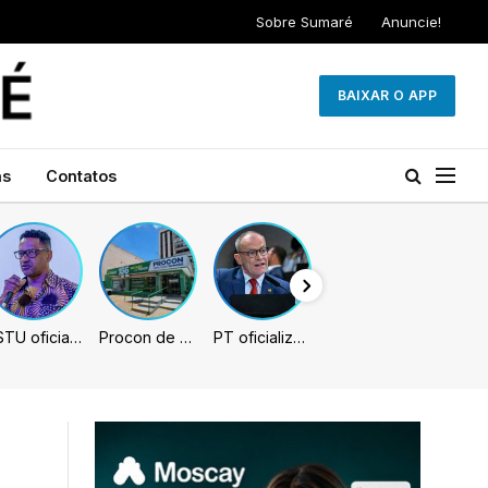
Sobre Sumaré
Anuncie!
BAIXAR O APP
as
Contatos
PSTU oficializa Hertz Dias como candidato à Presidência da República
Procon de Sumaré promove mutirão de renegociação de dívidas com bancos, empresas e concessionárias
PT oficializa Contarato como candidato à reeleição ao Senado no ES