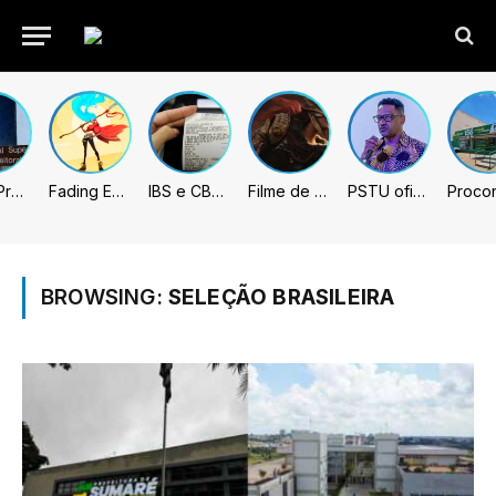
União Progressista e PL terão mais tempo de propaganda eleitoral
Fading Echo – Review
IBS e CBS necessitarão constar nas notas fiscais com início desta 2ª. Entenda
Filme de Elden Ring tem gravações concluídas, mas ainda fica longe do lançamento
PSTU oficializa Hertz Dias como candidato à Presidência da República
BROWSING:
SELEÇÃO BRASILEIRA