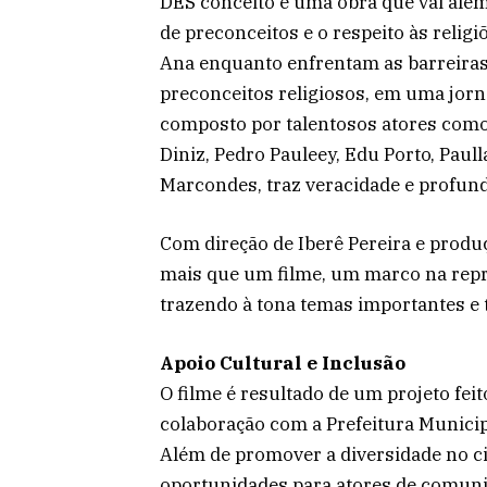
DES conceito é uma obra que vai alé
de preconceitos e o respeito às relig
Ana enquanto enfrentam as barreiras
preconceitos religiosos, em uma jorn
composto por talentosos atores como
Diniz, Pedro Pauleey, Edu Porto, Paul
Marcondes, traz veracidade e profundi
Com direção de Iberê Pereira e produ
mais que um filme, um marco na repre
trazendo à tona temas importantes e t
Apoio Cultural e Inclusão
O filme é resultado de um projeto fei
colaboração com a Prefeitura Municipa
Além de promover a diversidade no 
oportunidades para atores de comunid