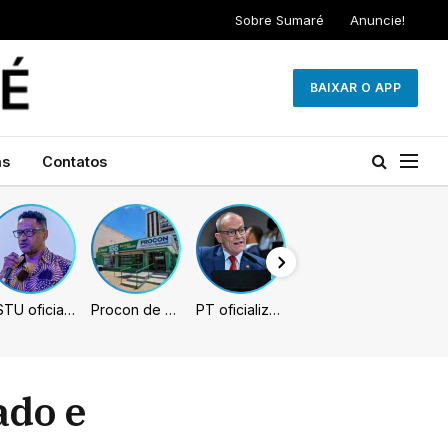
Sobre Sumaré
Anuncie!
BAIXAR O APP
as
Contatos
PSTU oficializa Hertz Dias como candidato à Presidência da República
Procon de Sumaré promove mutirão de renegociação de dívidas com bancos, empresas e concessionárias
PT oficializa Contarato como candidato à reeleição ao Senado no ES
ado e