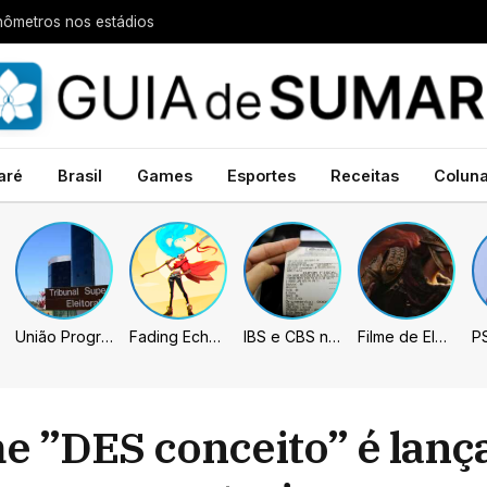
nômetros nos estádios
aré
Brasil
Games
Esportes
Receitas
Colun
União Progressista e PL terão mais tempo de propaganda eleitoral
Fading Echo – Review
IBS e CBS necessitarão constar nas notas fiscais com início desta 2ª. Entenda
Filme de Elden Ring tem gravações concluídas, mas ainda fica longe do lançamento
lme ”DES conceito” é lanç