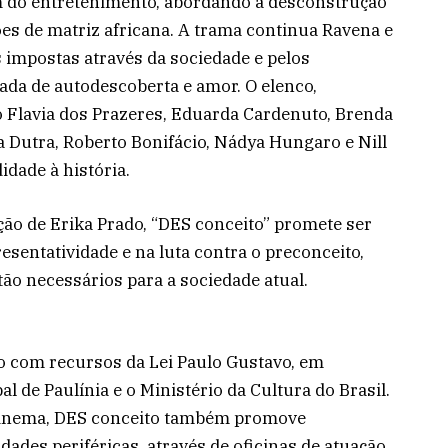
m do entretenimento, abordando a desconstrução
iões de matriz africana. A trama continua Ravena e
 impostas através da sociedade e pelos
ada de autodescoberta e amor. O elenco,
 Flavia dos Prazeres, Eduarda Cardenuto, Brenda
la Dutra, Roberto Bonifácio, Nádya Hungaro e Nill
dade à história.
ção de Erika Prado, “DES conceito” promete ser
sentatividade e na luta contra o preconceito,
ão necessários para a sociedade atual.
to com recursos da Lei Paulo Gustavo, em
l de Paulínia e o Ministério da Cultura do Brasil.
cinema, DES conceito também promove
ades periféricas, através de oficinas de atuação