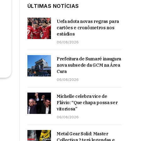
ÚLTIMAS NOTÍCIAS
Uefa adota novas regras para
cartões e cronômetros nos
estádios
06/08/2026
Prefeitura de Sumaré inaugura
nova subsede da GCM na Área
Cura
06/08/2026
Michelle celebra vice de
Flávio: “Que chapa possa ser
vitoriosa”
06/08/2026
Metal Gear Solid: Master
Collection 2 terá legendas e