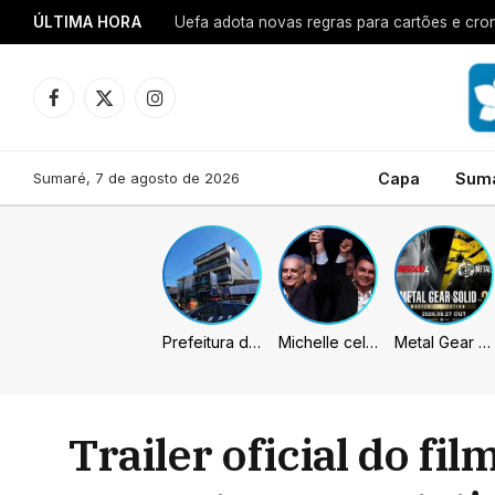
ÚLTIMA HORA
Uefa adota novas regras para cartões e cro
Facebook
X
Instagram
(Twitter)
Sumaré, 7 de agosto de 2026
Capa
Sum
Prefeitura de Sumaré inaugura nova subsede da GCM na Área Cura
Michelle celebra vice de Flávio: “Que chapa possa ser vitoriosa”
Metal Gear Solid: Master Collection 2 terá legendas e menus em portugues
Trailer oficial do fi