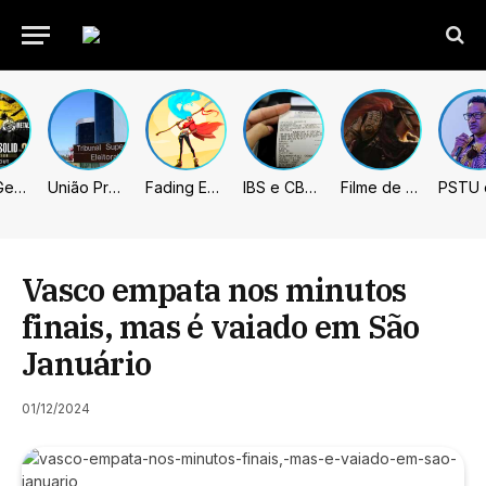
Metal Gear Solid: Master Collection 2 terá legendas e menus em portugues
União Progressista e PL terão mais tempo de propaganda eleitoral
Fading Echo – Review
IBS e CBS necessitarão constar nas notas fiscais com início desta 2ª. Entenda
Filme de Elden Ring tem gravações concluídas, mas ainda fica longe do lançamento
Vasco empata nos minutos
finais, mas é vaiado em São
Januário
01/12/2024