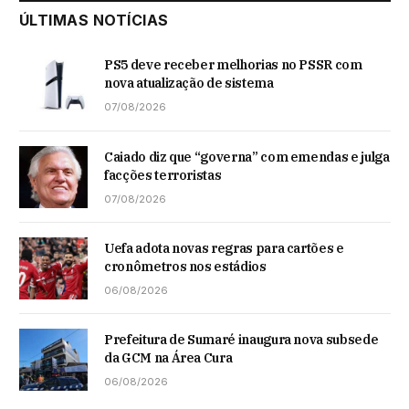
ÚLTIMAS NOTÍCIAS
PS5 deve receber melhorias no PSSR com
nova atualização de sistema
07/08/2026
Caiado diz que “governa” com emendas e julga
facções terroristas
07/08/2026
Uefa adota novas regras para cartões e
cronômetros nos estádios
06/08/2026
Prefeitura de Sumaré inaugura nova subsede
da GCM na Área Cura
06/08/2026