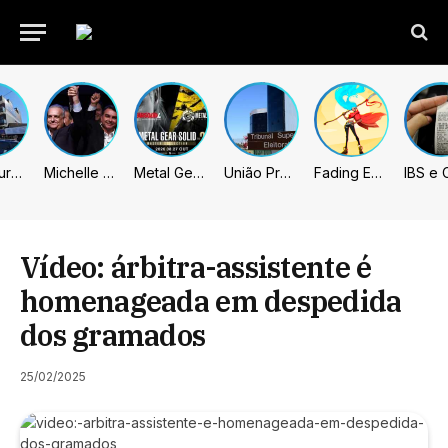
Prefeitura de Sumaré inaugura nova subsede da GCM na Área Cura
Michelle celebra vice de Flávio: “Que chapa possa ser vitoriosa”
Metal Gear Solid: Master Collection 2 terá legendas e menus em portugues
União Progressista e PL terão mais tempo de propaganda eleitoral
Fading Echo – Review
Vídeo: árbitra-assistente é
homenageada em despedida
dos gramados
25/02/2025