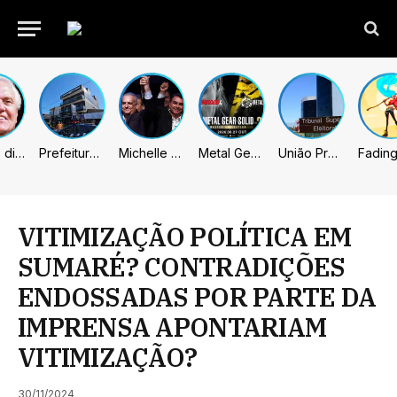
Caiado diz que “governa” com emendas e julga facções terroristas
Prefeitura de Sumaré inaugura nova subsede da GCM na Área Cura
Michelle celebra vice de Flávio: “Que chapa possa ser vitoriosa”
Metal Gear Solid: Master Collection 2 terá legendas e menus em portugues
União Progressista e PL terão mais tempo de propaganda eleitoral
VITIMIZAÇÃO POLÍTICA EM
SUMARÉ? CONTRADIÇÕES
ENDOSSADAS POR PARTE DA
IMPRENSA APONTARIAM
VITIMIZAÇÃO?
30/11/2024