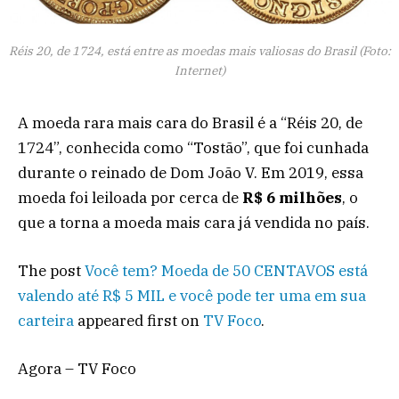
Réis 20, de 1724, está entre as moedas mais valiosas do Brasil (Foto:
Internet)
A moeda rara mais cara do Brasil é a “Réis 20, de
1724”, conhecida como “Tostão”, que foi cunhada
durante o reinado de Dom João V. Em 2019, essa
moeda foi leiloada por cerca de
R$ 6 milhões
, o
que a torna a moeda mais cara já vendida no país.
The post
Você tem? Moeda de 50 CENTAVOS está
valendo até R$ 5 MIL e você pode ter uma em sua
carteira
appeared first on
TV Foco
.
Agora – TV Foco