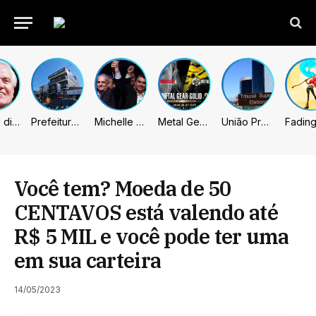
Caiado diz que “governa” com emendas e julga facções terroristas
Prefeitura de Sumaré inaugura nova subsede da GCM na Área Cura
Michelle celebra vice de Flávio: “Que chapa possa ser vitoriosa”
Metal Gear Solid: Master Collection 2 terá legendas e menus em portugues
União Progressista e PL terão mais tempo de propaganda eleitoral
Você tem? Moeda de 50
CENTAVOS está valendo até
R$ 5 MIL e você pode ter uma
em sua carteira
14/05/2023