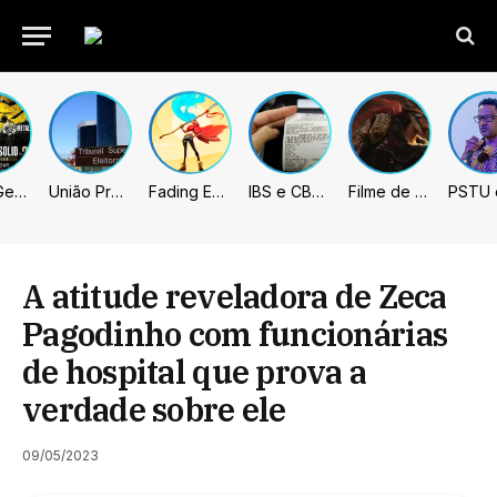
Metal Gear Solid: Master Collection 2 terá legendas e menus em portugues
União Progressista e PL terão mais tempo de propaganda eleitoral
Fading Echo – Review
IBS e CBS necessitarão constar nas notas fiscais com início desta 2ª. Entenda
Filme de Elden Ring tem gravações concluídas, mas ainda fica longe do lançamento
A atitude reveladora de Zeca
Pagodinho com funcionárias
de hospital que prova a
verdade sobre ele
09/05/2023